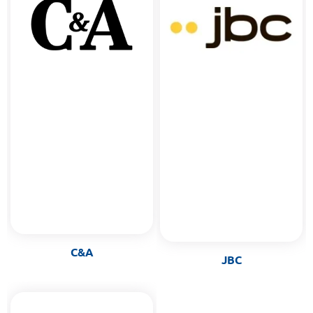
C&A
JBC