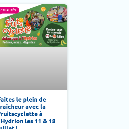
ACTUALITÉS
Faites le plein de
fraîcheur avec la
Fruitscyclette à
l’Hydrion les 11 & 18
uillet !