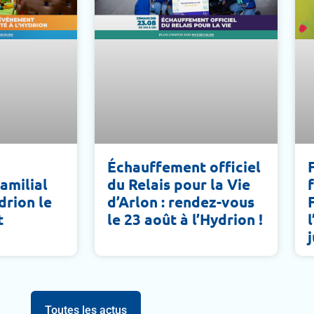
Échauffement officiel
amilial
du Relais pour la Vie
ydrion le
d’Arlon : rendez-vous
t
le 23 août à l’Hydrion !
j
Toutes les actus