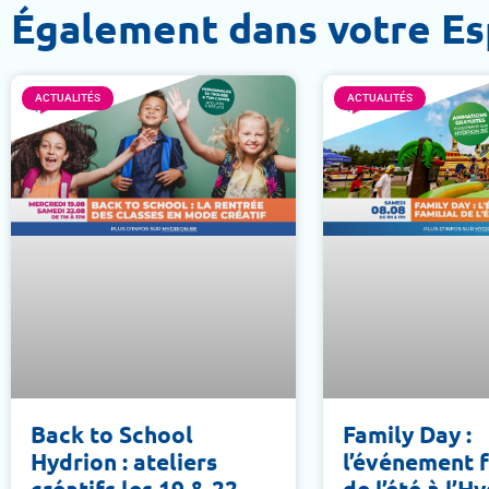
Également dans votre E
ACTUALITÉS
ACTUALITÉS
Back to School
Family Day :
Hydrion : ateliers
l’événement f
créatifs les 19 & 22
de l’été à l’H