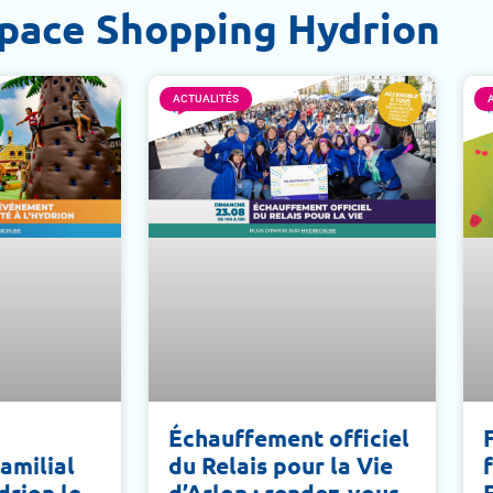
space Shopping Hydrion
ACTUALITÉS
Échauffement officiel
amilial
du Relais pour la Vie
ydrion le
d’Arlon : rendez-vous